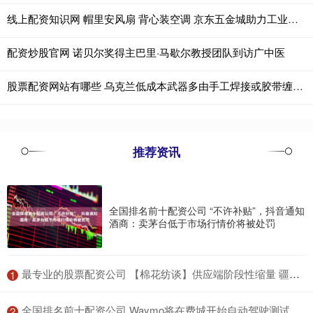
线上配资知识网 帽里安风扇 背心装空调 京东五金城助力工业生产“降温增效”
配资炒股官网 诺贝尔奖得主巴里·马歇尔教授团队到访广中医
股票配资网站有哪些 乌克兰低成本武器多由手工焊接或胶带缠绕 防长：都是消耗品，随时会被击落或炸毁
推荐资讯
全国排名前十配资公司 “不许补贴”，抖音通知
酒商：卖茅台低于市场行情价将被处罚
​最专业的股票配资公司 【棉花纺谈】供应端阶段性缩量 疆棉基差坚挺
1
​全国排名前十配资公司 Waymo将在费城开始自动驾驶测试
2