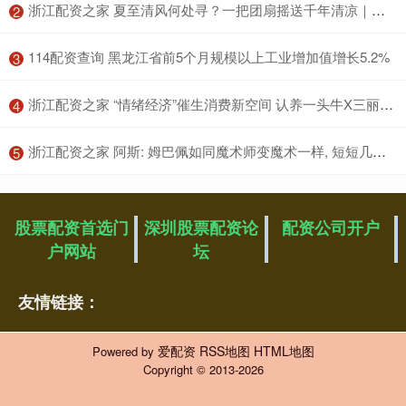
​浙江配资之家 夏至清风何处寻？一把团扇摇送千年清凉｜文化中国行·节气拾遗
2
​114配资查询 黑龙江省前5个月规模以上工业增加值增长5.2%
3
​浙江配资之家 “情绪经济”催生消费新空间 认养一头牛X三丽鸥家族推出纯牛奶新品
4
​浙江配资之家 阿斯: 姆巴佩如同魔术师变魔术一样, 短短几分钟内就改变了比赛
5
股票配资首选门
深圳股票配资论
配资公司开户
户网站
坛
友情链接：
爱配资
RSS地图
HTML地图
Powered by
Copyright
© 2013-2026