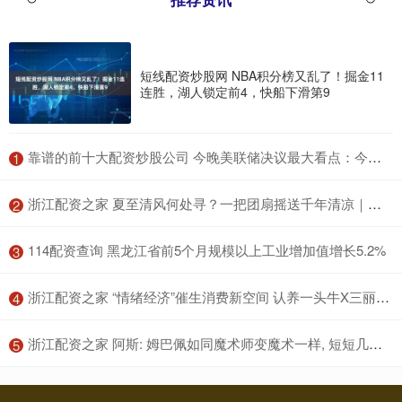
短线配资炒股网 NBA积分榜又乱了！掘金11
连胜，湖人锁定前4，快船下滑第9
​靠谱的前十大配资炒股公司 今晚美联储决议最大看点：今年究竟降息一次还是两次？
1
​浙江配资之家 夏至清风何处寻？一把团扇摇送千年清凉｜文化中国行·节气拾遗
2
​114配资查询 黑龙江省前5个月规模以上工业增加值增长5.2%
3
​浙江配资之家 “情绪经济”催生消费新空间 认养一头牛X三丽鸥家族推出纯牛奶新品
4
​浙江配资之家 阿斯: 姆巴佩如同魔术师变魔术一样, 短短几分钟内就改变了比赛
5