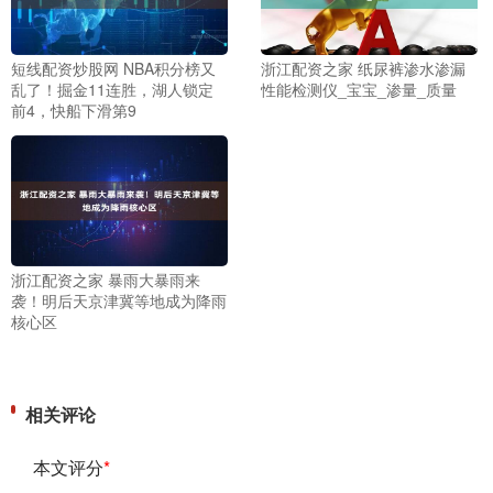
短线配资炒股网 NBA积分榜又
浙江配资之家 纸尿裤渗水渗漏
乱了！掘金11连胜，湖人锁定
性能检测仪_宝宝_渗量_质量
前4，快船下滑第9
浙江配资之家 暴雨大暴雨来
袭！明后天京津冀等地成为降雨
核心区
相关评论
本文评分
*