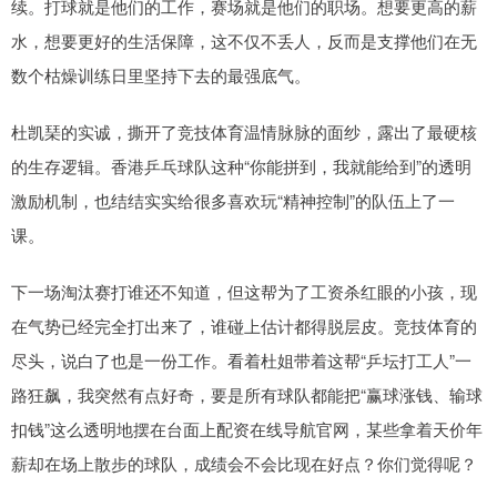
续。打球就是他们的工作，赛场就是他们的职场。想要更高的薪
水，想要更好的生活保障，这不仅不丢人，反而是支撑他们在无
数个枯燥训练日里坚持下去的最强底气。
杜凯琹的实诚，撕开了竞技体育温情脉脉的面纱，露出了最硬核
的生存逻辑。香港乒乓球队这种“你能拼到，我就能给到”的透明
激励机制，也结结实实给很多喜欢玩“精神控制”的队伍上了一
课。
下一场淘汰赛打谁还不知道，但这帮为了工资杀红眼的小孩，现
在气势已经完全打出来了，谁碰上估计都得脱层皮。竞技体育的
尽头，说白了也是一份工作。看着杜姐带着这帮“乒坛打工人”一
路狂飙，我突然有点好奇，要是所有球队都能把“赢球涨钱、输球
扣钱”这么透明地摆在台面上配资在线导航官网，某些拿着天价年
薪却在场上散步的球队，成绩会不会比现在好点？你们觉得呢？