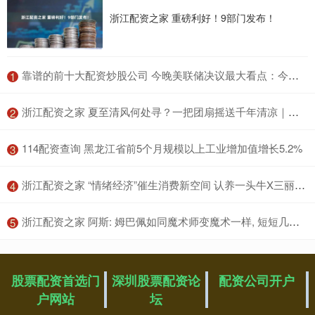
浙江配资之家 重磅利好！9部门发布！
​靠谱的前十大配资炒股公司 今晚美联储决议最大看点：今年究竟降息一次还是两次？
1
​浙江配资之家 夏至清风何处寻？一把团扇摇送千年清凉｜文化中国行·节气拾遗
2
​114配资查询 黑龙江省前5个月规模以上工业增加值增长5.2%
3
​浙江配资之家 “情绪经济”催生消费新空间 认养一头牛X三丽鸥家族推出纯牛奶新品
4
​浙江配资之家 阿斯: 姆巴佩如同魔术师变魔术一样, 短短几分钟内就改变了比赛
5
股票配资首选门
深圳股票配资论
配资公司开户
户网站
坛