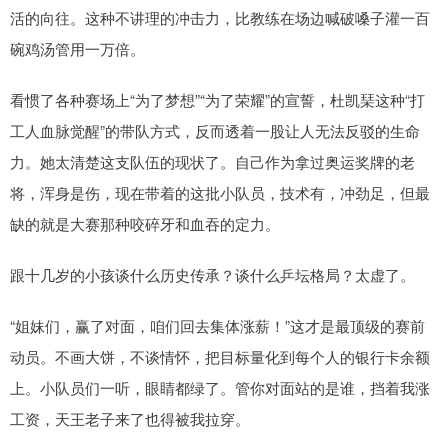
活的向往。这种不讲理的冲击力，比教练在场边喊破嗓子灌一百
碗鸡汤管用一万倍。
看惯了各种赛场上“为了梦想”“为了荣耀”的宣誓，杜凯琹这种“打
工人血脉觉醒”的带队方式，反而透着一股让人无法反驳的生命
力。她太清楚这支队伍的现状了。自己作为拿过奥运奖牌的老
将，浑身是伤，现在带着的这批小队员，技术有，冲劲足，但最
缺的就是大赛那种咬碎牙和血吞的定力。
跟十几岁的小孩谈什么历史传承？谈什么乒坛格局？太虚了。
“姐妹们，赢了对面，咱们回去集体涨薪！”这才是最顶级的赛前
动员。不画大饼，不谈情怀，把目标量化到每个人的银行卡余额
上。小队员们一听，眼睛都绿了。管你对面站的是谁，挡着我涨
工资，天王老子来了也得被我拉穿。