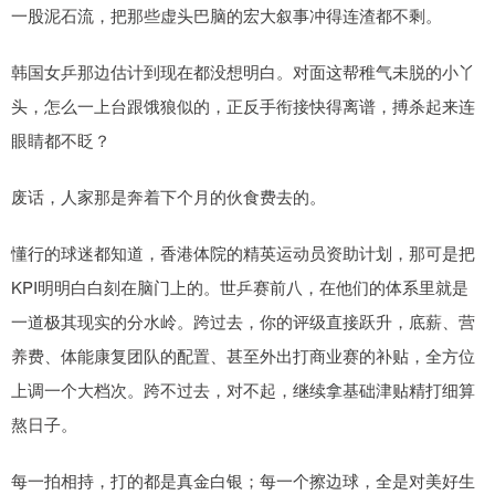
一股泥石流，把那些虚头巴脑的宏大叙事冲得连渣都不剩。
韩国女乒那边估计到现在都没想明白。对面这帮稚气未脱的小丫
头，怎么一上台跟饿狼似的，正反手衔接快得离谱，搏杀起来连
眼睛都不眨？
废话，人家那是奔着下个月的伙食费去的。
懂行的球迷都知道，香港体院的精英运动员资助计划，那可是把
KPI明明白白刻在脑门上的。世乒赛前八，在他们的体系里就是
一道极其现实的分水岭。跨过去，你的评级直接跃升，底薪、营
养费、体能康复团队的配置、甚至外出打商业赛的补贴，全方位
上调一个大档次。跨不过去，对不起，继续拿基础津贴精打细算
熬日子。
每一拍相持，打的都是真金白银；每一个擦边球，全是对美好生