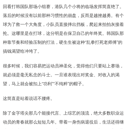
回看打韩国队那场小组赛，港队几个小将的临场发挥简直绝了。
落后的时候没有以前那种习惯性的崩盘，反而是越挫越勇。有个
球为了救一个大角度，小队员直接摔出挡板，爬起来拍拍灰接着
抡。这哪里是在打球，这分明是在保卫自己的年终奖。韩国队那
种靠节奏和经验压制的打法，硬生生被这种“乱拳打死老师傅”的
搞钱渴望给冲垮了。
很多时候，我们容易把运动员神圣化，觉得他们只要站上赛场，
就必须是毫无私念的斗士。一旦谁表现出对奖金、对收入的渴
望，马上就会被扣上“功利”“不纯粹”的帽子。
这简直是站着说话不腰疼。
除了金字塔尖那几个能接代言、上综艺的顶流，绝大多数职业运
动员的青春就那么短短几年。带着一身伤病退役后，生活还得继